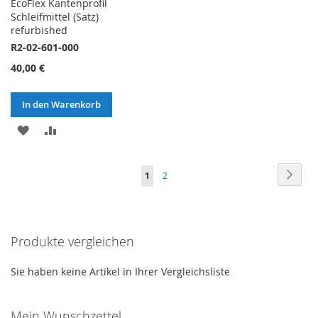
EcoFlex Kantenprofil
Schleifmittel (Satz)
refurbished
R2-02-601-000
40,00 €
In den Warenkorb
ZUR
ZUR
WUNSCHLISTE
VERGLEICHSLISTE
Seite
Seite
Weite
Sie
Seite
1
2
HINZUFÜGEN
HINZUFÜGEN
lesen
gerade
Produkte vergleichen
Seite
Sie haben keine Artikel in Ihrer Vergleichsliste
Mein Wunschzettel