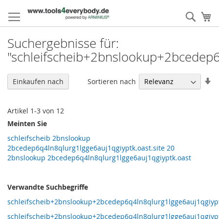
Direkt
zum
Such
M
Inhalt
Suchergebnisse für:
"schleifscheib+2bnslookup+2bcedep6
In
Sortieren nach
Einkaufen nach
au
Re
Artikel
1
-
3
von
12
Meinten Sie
schleifscheib 2bnslookup
2bcedep6q4ln8qlurg1lgge6auj1qgiyptk.oast.site 20
2bnslookup 2bcedep6q4ln8qlurg1lgge6auj1qgiyptk.oast
Verwandte Suchbegriffe
schleifscheib+2bnslookup+2bcedep6q4ln8qlurg1lgge6auj1qgiypt
schleifscheib+2bnslookup+2bcedep6q4ln8qlurg1lgge6auj1qgiypt