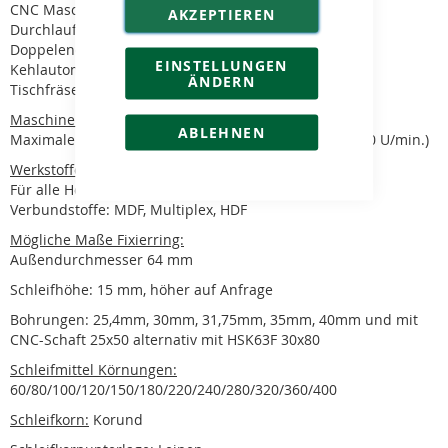
CNC Maschine
AKZEPTIEREN
Durchlaufmaschine
Doppelendprofiler
EINSTELLUNGEN
Kehlautomat
ÄNDERN
Tischfräse
Maschinenspezifikation:
ABLEHNEN
Maximale Drehzahl beträgt 3000 U/min. (Optimal 1500 U/min.)
Werkstoffe:
Für alle Holzarten.
Verbundstoffe: MDF, Multiplex, HDF
Mögliche Maße Fixierring:
Außendurchmesser 64 mm
Schleifhöhe: 15 mm, höher auf Anfrage
Bohrungen: 25,4mm, 30mm, 31,75mm, 35mm, 40mm und mit
CNC-Schaft 25x50 alternativ mit HSK63F 30x80
Schleifmittel Körnungen:
60/80/100/120/150/180/220/240/280/320/360/400
Schleifkorn:
Korund