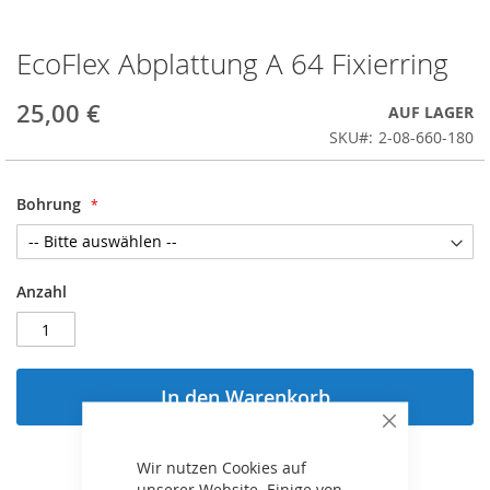
EcoFlex Abplattung A 64 Fixierring
Zum
Anfang
der
25,00 €
AUF LAGER
Bildergalerie
SKU
2-08-660-180
springen
Bohrung
Anzahl
In den Warenkorb
Schließen
Wir nutzen Cookies auf
ZUR WUNSCHLISTE HINZUFÜGEN
unserer Website. Einige von