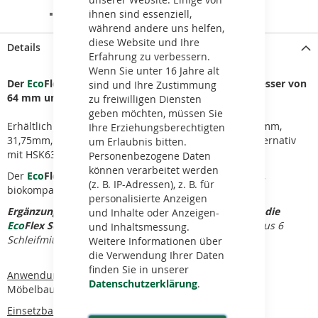
ZUR VERGLEICHSLISTE HINZUFÜGEN
ihnen sind essenziell,
während andere uns helfen,
diese Website und Ihre
Details
Erfahrung zu verbessern.
Wenn Sie unter 16 Jahre alt
Der
Eco
Flex A 64 Fixierring hat einen Außendurchmesser von
sind und Ihre Zustimmung
64 mm und wird ganz einfach auf die Basis gesteckt
.
zu freiwilligen Diensten
geben möchten, müssen Sie
Erhältlich in den Bohrungsdurchmessern 25,4mm, 30mm,
Ihre Erziehungsberechtigten
31,75mm, 35mm, 40mm und mit CNC-Schaft 25x50 alternativ
um Erlaubnis bitten.
mit HSK63F 30x80.
Personenbezogene Daten
können verarbeitet werden
Der
Eco
Flex
A 64
Fixierring
besteht aus nachhaltigem,
(z. B. IP-Adressen), z. B. für
biokompatiblem Rohstoff.
personalisierte Anzeigen
Ergänzung
zum Produkt
:
Die
Eco
Flex A 180 Basis und die
und Inhalte oder Anzeigen-
Eco
Flex Schleifmittel-Elemente
(= 1 Satz bestehend aus 6
und Inhaltsmessung.
Schleifmittel-Elementen)
Weitere Informationen über
die Verwendung Ihrer Daten
finden Sie in unserer
Anwendungsgebiete:
Datenschutzerklärung
.
Möbelbau, Innenausbau, Türherstellung
Einsetzbar auf folgenden Maschinen: