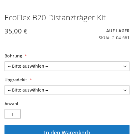
EcoFlex B20 Distanzträger Kit
Zum
Anfang
der
35,00 €
AUF LAGER
Bildergalerie
SKU
2-04-661
springen
Bohrung
Upgradekit
Anzahl
In den Warenkorb