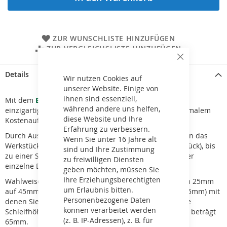
ZUR WUNSCHLISTE HINZUFÜGEN
ZUR VERGLEICHSLISTE HINZUFÜGEN
Schließen
Details
Wir nutzen Cookies auf
unserer Website. Einige von
ihnen sind essenziell,
Mit dem
Eco
Flex B20 Distanzträger Kit
haben Sie die
während andere uns helfen,
einzigartige Möglichkeit schnell, einfach und mit minimalem
diese Website und Ihre
Kostenaufwand neue Projekte umzusetzen.
Erfahrung zu verbessern.
Durch Auswahl von Bohrung und Distanzträger(n) kann das
Wenn Sie unter 16 Jahre alt
Werkstück, ergänzt durch die
Eco
Flex
TB25 Basis (2 Stück), bis
sind und Ihre Zustimmung
zu einer Schleifhöhe von 65mm bearbeitet werden. Der
zu freiwilligen Diensten
einzelne Distanzträger hat eine Bauhöhe von 20mm.
geben möchten, müssen Sie
Ihre Erziehungsberechtigten
Wahlweise gibt es drei verschiedene Upgradekits, (von 25mm
um Erlaubnis bitten.
auf 45mm, von 25mm auf 65mm und von 45mm auf 65mm) mit
Personenbezogene Daten
denen Sie in der Höhe variieren können. Die maximale
können verarbeitet werden
Schleifhöhe (zwei EcoFlex TB25 Basen eingeschlossen) beträgt
(z. B. IP-Adressen), z. B. für
65mm.