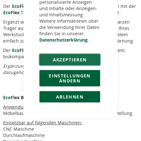
personalisierte Anzeigen
Der
Eco
Flex B20 Distanzträger
bzw. das
Kit
zusammen mit der
und Inhalte oder Anzeigen-
Eco
Flex
TB25 Basis (2 Stück) ergeben den Grundkörper.
und Inhaltsmessung.
Weitere Informationen über
Ergänzt wird der Grundkörper durch das auf die schwarzen
die Verwendung Ihrer Daten
Träger aufgebrachte Schleifmittel, welches der Kontur Ihres
finden Sie in unserer
Werkstücks angepasst ist. Dieses ist durch ein Stecksystem
Datenschutzerklärung
.
einfach zu wechseln – sowohl das Profil als auch die Körnung.
Der
Eco
Flex B20 Distanzträger
besteht aus nachhaltigem,
biokompatiblem Rohstoff.
AKZEPTIEREN
Ergänzung zum Produkt:
Eco
Flex TB25 Basis
und das
dazugehörige
Eco
Flex Schleifmittel
.
EINSTELLUNGEN
ÄNDERN
ABLEHNEN
Eco
Flex B20 Distanzträger: Bauhöhe 20mm
Anwendungsgebiete:
Möbelbau, Innenausbau, Türherstellung, Treppenherstellung
Einsetzbar auf folgenden Maschinen:
CNC Maschine
Durchlaufmaschine