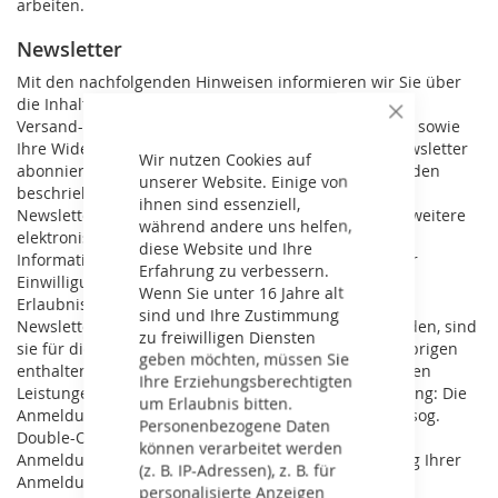
arbeiten.
Newsletter
Mit den nachfolgenden Hinweisen informieren wir Sie über
die Inhalte unseres Newsletters sowie das Anmelde-,
Schließen
Versand- und das statistische Auswertungsverfahren sowie
Ihre Widerspruchsrechte auf. Indem Sie unseren Newsletter
Wir nutzen Cookies auf
abonnieren, erklären Sie sich mit dem Empfang und den
unserer Website. Einige von
beschriebenen Verfahren einverstanden. Inhalt des
ihnen sind essenziell,
Newsletters: Wir versenden Newsletter, E-Mails und weitere
während andere uns helfen,
elektronische Benachrichtigungen mit werblichen
diese Website und Ihre
Informationen (nachfolgend „Newsletter“) nur mit der
Erfahrung zu verbessern.
Einwilligung der Empfänger oder einer gesetzlichen
Wenn Sie unter 16 Jahre alt
Erlaubnis. Sofern im Rahmen einer Anmeldung zum
sind und Ihre Zustimmung
Newsletter dessen Inhalte konkret umschrieben werden, sind
zu freiwilligen Diensten
sie für die Einwilligung der Nutzer maßgeblich. Im Übrigen
geben möchten, müssen Sie
enthalten unsere Newsletter Informationen zu unseren
Ihre Erziehungsberechtigten
Leistungen und uns. Double-Opt-In und Protokollierung: Die
um Erlaubnis bitten.
Anmeldung zu unserem Newsletter erfolgt in einem sog.
Personenbezogene Daten
Double-Opt-In-Verfahren. D.h. Sie erhalten nach der
können verarbeitet werden
Anmeldung eine E-Mail, in der Sie um die Bestätigung Ihrer
(z. B. IP-Adressen), z. B. für
Anmeldung gebeten werden. Diese Bestätigung ist
personalisierte Anzeigen