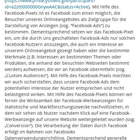
(
https://www.privacyshield.gov/participant?
id=a2zt0000000GnywAAC&status=Active
). Mit Hilfe des
Facebook-Pixels ist es Facebook zum einen möglich, die
Besucher unseres Onlineangebotes als Zielgruppe für die
Darstellung von Anzeigen (sog. “Facebook-Ads“) zu
bestimmen. Dementsprechend setzen wir das Facebook-Pixel
ein, um die durch uns geschalteten Facebook-Ads nur solchen
Facebook-Nutzern anzuzeigen, die auch ein Interesse an
unserem Onlineangebot gezeigt haben oder die bestimmte
Merkmale (z.B. Interessen an bestimmten Themen oder
Produkten, die anhand der besuchten Webseiten bestimmt
werden) aufweisen, die wir an Facebook übermitteln (sog.
„Custom Audiences“). Mit Hilfe des Facebook-Pixels möchten
wir auch sicherstellen, dass unsere Facebook-Ads dem
potentiellen Interesse der Nutzer entsprechen und nicht
belästigend wirken. Mit Hilfe des Facebook-Pixels können wir
ferner die Wirksamkeit der Facebook-Werbeanzeigen für
statistische und Marktforschungszwecke nachvollziehen, in
dem wir sehen ob Nutzer nachdem Klick auf eine Facebook-
Werbeanzeige auf unsere Website weitergeleitet wurden (sog.
„Conversion“). Die Verarbeitung der Daten durch Facebook
erfolgt im Rahmen von Facebooks
Datenverwendungsrichtlinie. Dementsprechend generelle