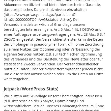
Abkommen zertifiziert und bietet hierdurch eine Garantie,
das europäisches Datenschutzniveau einzuhalten
(https://www.privacyshield.gov/participant?
id=a2zt0000000TO6hAAG&status=Active). Der
Versanddienstleister wird auf Grundlage unserer
berechtigten Interessen gem. Art. 6 Abs. 1 lit. f DSGVO und
eines Auftragsverarbeitungsvertrages gem. Art. 28 Abs. 3 S. 1
DSGVO eingesetzt.
Der Versanddienstleister kann die Daten
der Empfänger in pseudonymer Form, d.h. ohne Zuordnung
zu einem Nutzer, zur Optimierung oder Verbesserung der
eigenen Services nutzen, z.B. zur technischen Optimierung
des Versandes und der Darstellung der Newsletter oder für
statistische Zwecke verwenden. Der Versanddienstleister
nutzt die Daten unserer Newsletterempfänger jedoch nicht,
um diese selbst anzuschreiben oder um die Daten an Dritte
weiterzugeben.
Jetpack (WordPress Stats)
Wir nutzen auf Grundlage unserer berechtigten Interessen
(d.h. Interesse an der Analyse, Optimierung und
wirtschaftlichem Betrieb unseres Onlineangebotes im Sinne
des Art. 6 Abs. 1 lit. f. DSGVO) das Plugin Jetpack (hier die