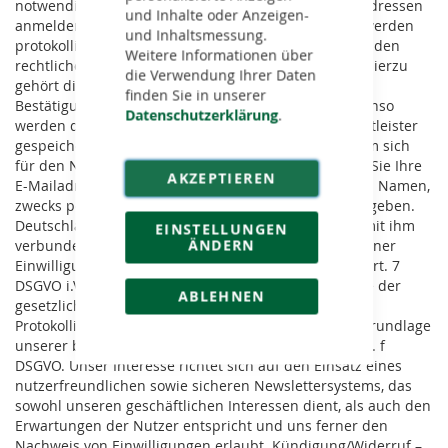
notwendig, damit sich niemand mit fremden E-Mailadressen
und Inhalte oder Anzeigen-
anmelden kann. Die Anmeldungen zum Newsletter werden
und Inhaltsmessung.
protokolliert, um den Anmeldeprozess entsprechend den
Weitere Informationen über
rechtlichen Anforderungen nachweisen zu können. Hierzu
die Verwendung Ihrer Daten
gehört die Speicherung des Anmelde- und des
finden Sie in unserer
Bestätigungszeitpunkts, als auch der IP-Adresse. Ebenso
Datenschutzerklärung
.
werden die Änderungen Ihrer bei dem Versanddienstleister
gespeicherten Daten protokolliert.
Anmeldedaten: Um sich
für den Newsletter anzumelden, reicht es aus, wenn Sie Ihre
AKZEPTIEREN
E-Mailadresse angeben. Optional bitten wir Sie einen Namen,
zwecks persönlicher Ansprache im Newsletters anzugeben.
Deutschland: Der Versand des Newsletters und die mit ihm
EINSTELLUNGEN
ÄNDERN
verbundene Erfolgsmessung erfolgt auf Grundlage einer
Einwilligung der Empfänger gem. Art. 6 Abs. 1 lit. a, Art. 7
DSGVO i.V.m § 7 Abs. 2 Nr. 3 UWG bzw. auf Grundlage der
ABLEHNEN
gesetzlichen Erlaubnis gem. § 7 Abs. 3 UWG. Die
Protokollierung des Anmeldeverfahrens erfolgt auf Grundlage
unserer berechtigten Interessen gem. Art. 6 Abs. 1 lit. f
DSGVO. Unser Interesse richtet sich auf den Einsatz eines
nutzerfreundlichen sowie sicheren Newslettersystems, das
sowohl unseren geschäftlichen Interessen dient, als auch den
Erwartungen der Nutzer entspricht und uns ferner den
Nachweis von Einwilligungen erlaubt. Kündigung/Widerruf –