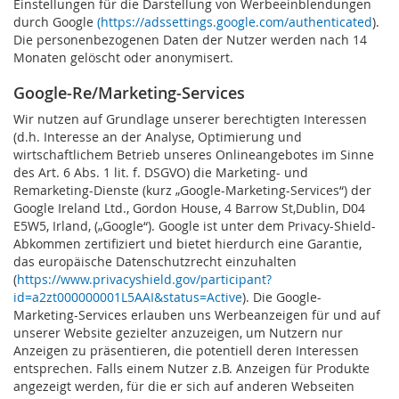
Einstellungen für die Darstellung von Werbeeinblendungen
durch Google
(https://adssettings.google.com/authenticated
).
Die personenbezogenen Daten der Nutzer werden nach 14
Monaten gelöscht oder anonymisert.
Google-Re/Marketing-Services
Wir nutzen auf Grundlage unserer berechtigten Interessen
(d.h. Interesse an der Analyse, Optimierung und
wirtschaftlichem Betrieb unseres Onlineangebotes im Sinne
des Art. 6 Abs. 1 lit. f. DSGVO) die Marketing- und
Remarketing-Dienste (kurz „Google-Marketing-Services“) der
Google Ireland Ltd., Gordon House, 4 Barrow St,Dublin, D04
E5W5, Irland, („Google“).
Google ist unter dem Privacy-Shield-
Abkommen zertifiziert und bietet hierdurch eine Garantie,
das europäische Datenschutzrecht einzuhalten
(
https://www.privacyshield.gov/participant?
id=a2zt000000001L5AAI&status=Active
). Die Google-
Marketing-Services erlauben uns Werbeanzeigen für und auf
unserer Website gezielter anzuzeigen, um Nutzern nur
Anzeigen zu präsentieren, die potentiell deren Interessen
entsprechen. Falls einem Nutzer z.B. Anzeigen für Produkte
angezeigt werden, für die er sich auf anderen Webseiten