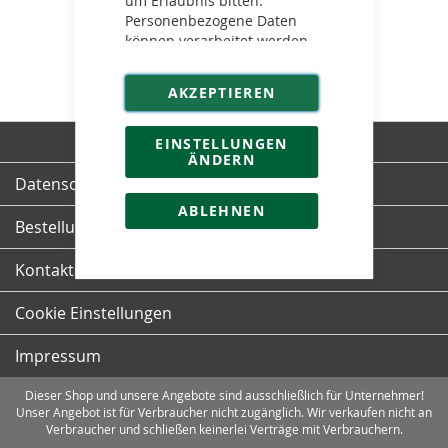
um Erlaubnis bitten.
Personenbezogene Daten
können verarbeitet werden
(z. B. IP-Adressen), z. B. für
personalisierte Anzeigen
AKZEPTIEREN
und Inhalte oder Anzeigen-
und Inhaltsmessung.
Weitere Informationen über
EINSTELLUNGEN
ÄNDERN
die Verwendung Ihrer Daten
finden Sie in unserer
Datenschutz und Cookie-Richtlinien
Datenschutzerklärung
.
ABLEHNEN
Bestellungen und Rücksendungen
Kontaktieren Sie uns
Cookie Einstellungen
Impressum
Dieser Shop und unsere Angebote sind ausschließlich für Unternehmer!
Unser Angebot ist für Verbraucher nicht zugänglich. Wir verkaufen nicht an
Verbraucher und schließen keinerlei Verträge mit Verbrauchern.